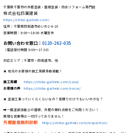
千葉県千葉市の外壁塗装・屋根塗装・防水リフォーム専門店
株式会社四葉建装
https://chiba-gaiheki.com/
住所：千葉県四街道市めいわ2-6-10
営業時間：9:00〜18:00 木曜定休
お問い合わせ窓口：
0120-262-035
（電話受付時間 9:00〜17:30）
対応エリア：千葉市・四街道市、他
★ 地元のお客様の施工実績多数掲載！
施工実績
https://chiba-gaiheki.com/case/
お客様の声
https://chiba-gaiheki.com/voice/
★ 塗装工事っていくらくらいなの？見積りだけでもいいのかな？
➡一級塗装技能士の屋根、外壁の無料点検をご利用ください！
無理な営業等は一切行っておりません！
外壁屋根無料診断
https://chiba-gaiheki.com/inspection/