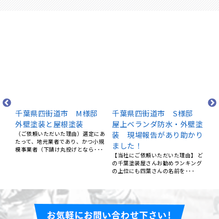
葉県四街道市 M様邸
千葉県四街道市 S様邸
千葉県四
壁塗装と屋根塗装
屋上ベランダ防水・外壁塗
屋根葺き替
依頼いただいた理由）選定にあ
装 現場報告があり助かり
装工事、防
て、地元業者であり、かつ小規
ました！
・(当社にご依
業者（下請け丸投げとなら･･･
数社の営業と見
【当社にご依頼いただいた理由】 ど
じた誠実さと、
の千葉塗装屋さんお勧めランキング
の上位にも四葉さんの名前を･･･