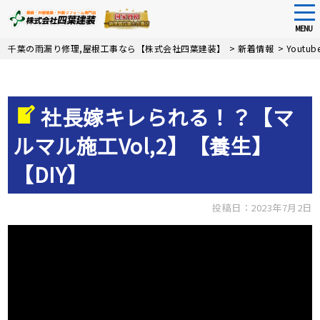
tog
nav
MENU
Skip
千葉の雨漏り修理,屋根工事なら【株式会社四葉建装】
>
新着情報
>
Youtu
to
main
content
社長嫁キレられる！？【マ
ルマル施工Vol,2】【養生】
【DIY】
投稿日：2023年7月2日