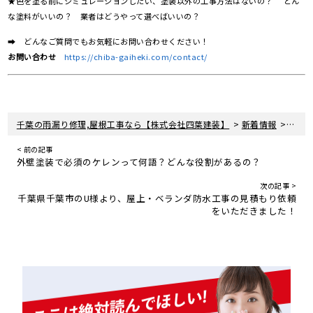
★色を塗る前にシミュレーションしたい、塗装以外の工事方法はないの？ どん
な塗料がいいの？ 業者はどうやって選べばいいの？
➡ どんなご質問でもお気軽にお問い合わせください！
お問い合わせ
https://chiba-gaiheki.com/contact/
>
>
千葉の雨漏り修理,屋根工事なら【株式会社四葉建装】
新着情報
Yout
< 前の記事
外壁塗装で必須のケレンって何語？どんな役割があるの？
次の記事 >
千葉県千葉市のU様より、屋上・ベランダ防水工事の見積もり依頼
をいただきました！