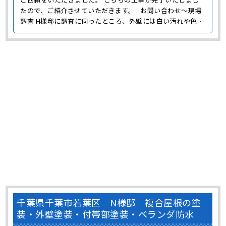
調査 H様邸に調査に伺ったところ、外壁には白い汚れや色褪
せが発生していました。 また、屋根はコケや汚れの付着に
よって防水性が低下している状態でした。 屋根の劣化は放
置してしまうと、屋根だけではなく建物の耐久性にも･･･
千葉県千葉市若葉区 N様邸 複合屋根の塗
装・外壁塗装・付帯部塗装・ベランダ防水