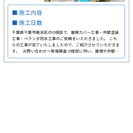
■ 施工内容
■ 施工日数
千葉県千葉市美浜区のO様邸で、屋根カバー工事・外壁塗装
工事・ベランダ防水工事のご依頼をいただきました。 こち
らの工事が完了いたしましたので、ご紹介させていただきま
す。 お問い合わせ～現場調査 O様邸に伺い、屋根や外壁の
劣化状況の確認をおこないました。 外壁は全体的に色褪
せ、汚れやチョーキングが発生していました。 また屋根に
は苔や汚れの付着、色褪せだけでなく、欠けやひび割れ･･･