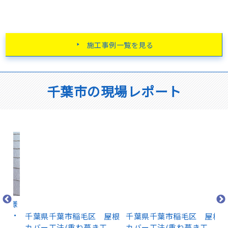
施工事例一覧を見る
千葉市の現場レポート
千葉県千葉市稲毛区 屋根
千葉県千葉市稲毛区 屋根
千
カバー工法(重ね葺き工
カバー工法(重ね葺き工
邸
U様
法) ガルバリウム鋼板
法) 屋根のメンテナンス
割
装・
棟板金とは
方法 防水シート張りまで
リ
ア