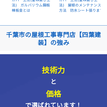
中
千葉市の屋根工事専門店【四葉建
装】の強み
技術力
と
価格
で選ばれています！
ここまでこだわるから選ばれています。