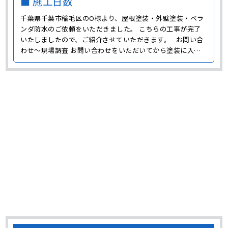
千葉県千葉市稲毛区のO様より、屋根塗装・外壁塗装・ベラ
ンダ防水のご依頼をいただきました。 こちらの工事が完了
いたしましたので、ご紹介させていただきます。 お問い合
わせ～現場調査 お問い合わせをいただいてから塗装に入る
前に、まずは現場に伺い調査をおこないました。 Ｏ様邸は
劣化が進んでいて、外壁は色褪せや汚れが目立ち、日当たり
が悪い外壁にはコケが多く発生していました。 コケは･･･
千葉県千葉市花見川区 S様 屋根塗装・外壁