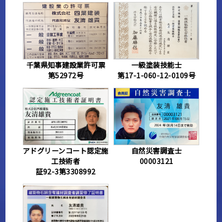
千葉県知事建設業許可票
一級塗装技能士
第52972号
第17-1-060-12-0109号
アドグリーンコート認定施
自然災害調査士
工技術者
00003121
証92-3第3308992