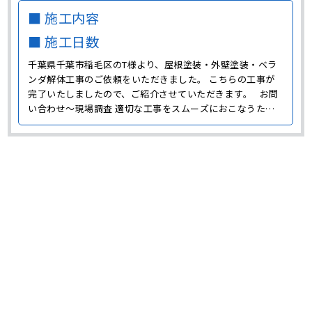
■ 施工内容
■ 施工日数
千葉県千葉市稲毛区のT様より、屋根塗装・外壁塗装・ベラ
ンダ解体工事のご依頼をいただきました。 こちらの工事が
完了いたしましたので、ご紹介させていただきます。 お問
い合わせ～現場調査 適切な工事をスムーズにおこなうため
に、まずは現場調査に伺い劣化状態の確認をおこないまし
た。 T様邸はかなり築年数が経過していることから、屋根・
外壁ともに劣化が進んでいる状態でした。 また、下屋･･･