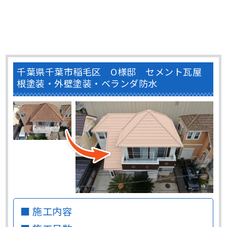
千葉県千葉市稲毛区 O様邸 セメント瓦屋
根塗装・外壁塗装・ベランダ防水
■ 施工内容
■ 施工日数