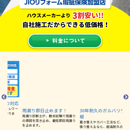
雨漏り即日止めます！
30年耐久のガルバリウム屋
雨
雨漏り診断士が、散水試験で雨漏り
根
ど
対応
の原因を突き止め、最短即日雨漏り
樋
葺き替えやカバー工法など、屋根を
ワー
を止めます。
も
張り替えるなら、超高耐久のガルバ
ま
リウム屋根がおススメです。