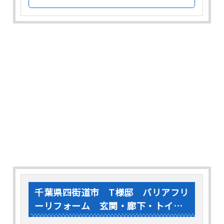
なる事がございましたら、お気軽にご相談くださ
い。 さて、今回の施工させていただいたアスフ
ァルト舗装面は紫外線や熱、雨風や人の歩行など
により、色褪せなどの劣化症状が見られました。
ひ･･･
千葉県四街道市 T様邸 バリアフリ
ーリフォーム 玄関・廊下・トイ
レ・浴室の手すり設置