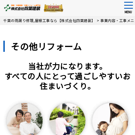
tog
nav
MENU
Skip
千葉の雨漏り修理,屋根工事なら【株式会社四葉建装】
>
事業内容・工事メニ
to
main
content
その他リフォーム
当社が力になります。
すべての人にとって過ごしやすいお
住まいづくり。