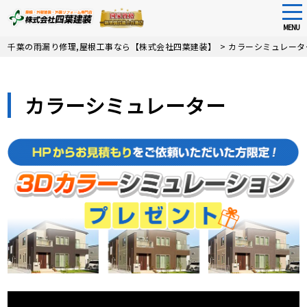
tog
nav
MENU
Skip
千葉の雨漏り修理,屋根工事なら【株式会社四葉建装】
>
カラーシミュレータ
to
main
content
カラーシミュレーター