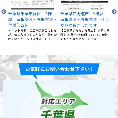
邸
千葉県四街道市 S様邸
千葉県千葉市花見区 S様
千
仕上
屋根の修理
邸 屋根塗装・外壁塗装・
様
（ご依頼頂いた理由）ネットで屋根
付帯部塗装
・
の修理を探していたところ、四街道
く
、見
・安心して依頼できます。 ・きれい
だったのと評判が良さそうだっ･･･
があ
他社
に仕上がっていました。