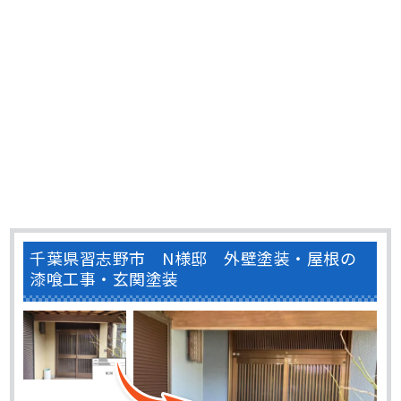
も･･･
千葉県習志野市 N様邸 外壁塗装・屋根の
漆喰工事・玄関塗装