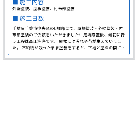
■ 施工内容
外壁塗装、屋根塗装、付帯部塗装
■ 施工日数
千葉県千葉市中央区のU様邸にて、屋根塗装・外壁塗装・付
帯部塗装のご依頼をいただきました! 足場設置後、最初に行
う工程は高圧洗浄です。 屋根には汚れや苔が生えていまし
た。 不純物が残ったまま塗装をすると、下地と塗料の間に邪
魔が入って、 せっかく塗装をしても、すぐに塗膜が剥がれて
しまいます。 塗装する面以外にも、窓や外構などもピカピカ
に洗浄させていただきました! ･･･