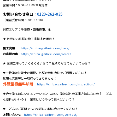
営業時間：9:00〜18:00 木曜定休
お問い合わせ窓口：
0120-262-035
（電話受付時間 9:00〜17:30）
対応エリア：千葉市・四街道市、他
★ 地元のお客様の施工実績多数掲載！
施工実績
https://chiba-gaiheki.com/case/
お客様の声
https://chiba-gaiheki.com/voice/
★ 塗装工事っていくらくらいなの？見積りだけでもいいのかな？
➡一級塗装技能士の屋根、外壁の無料点検をご利用ください！
無理な営業等は一切行っておりません！
外壁屋根無料診断
https://chiba-gaiheki.com/inspection/
★色を塗る前にシミュレーションしたい、塗装以外の工事方法はないの？ どん
な塗料がいいの？ 業者はどうやって選べばいいの？
➡ どんなご質問でもお気軽にお問い合わせください！
お問い合わせ
https://chiba-gaiheki.com/contact/