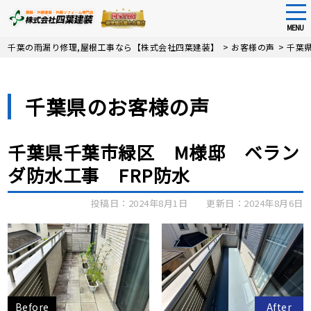
tog
nav
MENU
Skip
千葉の雨漏り修理,屋根工事なら【株式会社四葉建装】
>
お客様の声
>
千葉
to
main
content
千葉県のお客様の声
千葉県千葉市緑区 M様邸 ベラン
ダ防水工事 FRP防水
投稿日：2024年8月1日
更新日：2024年8月6日
Before
After