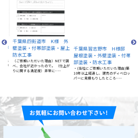
千
邸
屋
千葉県四街道市 K様 外
千葉県習志野市 H様邸
防
上が
壁塗装・付帯部塗装・屋上
屋根塗装・外壁塗装・付帯
し
防水工事
部塗装・防水工事
【
 ネ
（ご依頼いただいた理由）NETで調
・(当社にご依頼いただいた理由)築
Go
かが
べ、会社が近かったので。 （仕上が
10年以上経過し、建売のディベロッ
すぐ
りに関する満足度）非常に･･･
パーに見積もりしたところ･･･