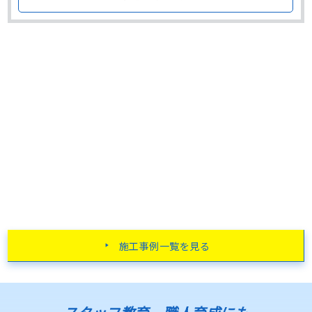
外壁はデザイン性の高いサイディング外壁ですが、経年劣化
によって全体的に色褪せが発生している状態でした。 しか
し、ひび割れたり欠けたりなどの大きな劣化はあり･･･
施工事例一覧を見る