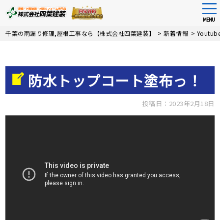
tog
nav
MENU
Skip
千葉の雨漏り修理,屋根工事なら【株式会社四葉建装】
>
新着情報
>
Youtu
to
main
content
防水トップコート塗布っ！
投稿日：2023年2月18日