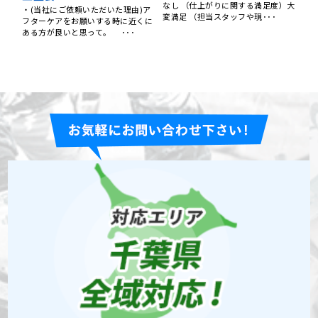
（
ント
常に良かったとのお声をい
（ご依頼いただいた理由）火災保険
べ
）大
の申請の手伝いをしてもらえるこ
ただきました！
り
と。見積もり時の現状説明や提
【ご依頼いただいた理由】 スマホで
案･･･
調べ、市内での紹介一番目で、市外
1社と比較した結果 【仕上･･･