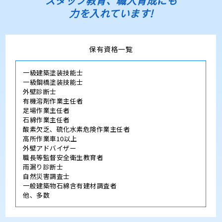
スタッフ教育、職人育成にも
力を入れています!
保有資格一覧
一級建築塗装技能士
一級鋼橋塗装技能士
外壁診断士
有機溶剤作業主任者
足場作業主任者
石綿作業主任者
酸素欠乏、硫化水素危険作業主任者
高所作業車10以上
外壁アドバイザー
職長等監督安全衛生教育者
雨漏り診断士
自然災害調査士
一般建築物石綿含有建材調査者
他、多数