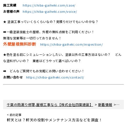
施工実績
https://chiba-gaiheki.com/case/
お客様の声
https://chiba-gaiheki.com/voice/
★ 塗装工事っていくらくらいなの？見積りだけでもいいのかな？
➡一級塗装技能士の屋根、外壁の無料点検をご利用ください！
無理な営業等は一切行っておりません！
外壁屋根無料診断
https://chiba-gaiheki.com/inspection/
★色を塗る前にシミュレーションしたい、塗装以外の工事方法はないの？ どん
な塗料がいいの？ 業者はどうやって選べばいいの？
➡ どんなご質問でもお気軽にお問い合わせください！
お問い合わせ
https://chiba-gaiheki.com/contact/
>
>
千葉の雨漏り修理,屋根工事なら【株式会社四葉建装】
新着情報
Yout
< 前の記事
軒天とは？軒天の役割やメンテナンス方法などを調査！