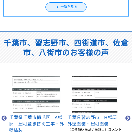
一覧を見る
千葉市、習志野市、四街道市、佐倉
市、八街市のお客様の声
千
壁
邸
千葉県四街道市・A様邸
千葉県八千代市 K様邸
防
外壁塗装・付帯部塗装 非
外壁塗装・屋根塗装