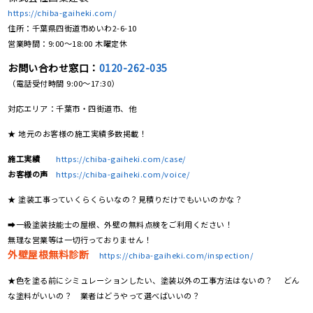
https://chiba-gaiheki.com/
住所：千葉県四街道市めいわ2-6-10
営業時間：9:00〜18:00 木曜定休
お問い合わせ窓口：
0120-262-035
（電話受付時間 9:00〜17:30）
対応エリア：千葉市・四街道市、他
★ 地元のお客様の施工実績多数掲載！
施工実績
https://chiba-gaiheki.com/case/
お客様の声
https://chiba-gaiheki.com/voice/
★ 塗装工事っていくらくらいなの？見積りだけでもいいのかな？
➡一級塗装技能士の屋根、外壁の無料点検をご利用ください！
無理な営業等は一切行っておりません！
外壁屋根無料診断
https://chiba-gaiheki.com/inspection/
★色を塗る前にシミュレーションしたい、塗装以外の工事方法はないの？ どん
な塗料がいいの？ 業者はどうやって選べばいいの？