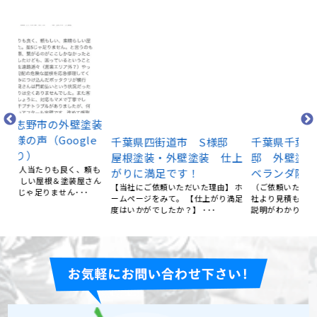
千
外
塗装
千葉県四街道市 S様邸
千葉県千葉市緑区 S様
部
e
屋根塗装・外壁塗装 仕上
邸 外壁塗装・屋根塗装・
（
がりに満足です！
ベランダ防水工事
当
頼も
【当社にご依頼いただいた理由】 ホ
（ご依頼いただいた理由）大手の会
社だ
さん
ームページをみて。 【仕上がり満足
社より見積もりが早く、友清さんの
度はいかがでしたか？】 ･･･
説明がわかりやすく、いろいろ･･･