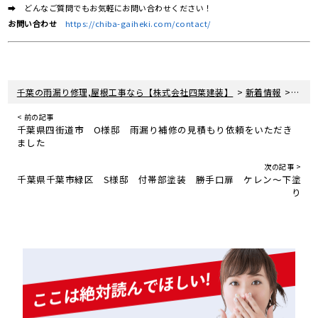
➡ どんなご質問でもお気軽にお問い合わせください！
お問い合わせ
https://chiba-gaiheki.com/contact/
>
>
千葉の雨漏り修理,屋根工事なら【株式会社四葉建装】
新着情報
屋根
< 前の記事
千葉県四街道市 O様邸 雨漏り補修の見積もり依頼をいただき
ました
次の記事 >
千葉県千葉市緑区 S様邸 付帯部塗装 勝手口扉 ケレン～下塗
り