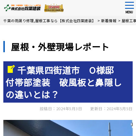
tog
nav
MENU
Skip
千葉の雨漏り修理,屋根工事なら【株式会社四葉建装】
>
新着情報
>
屋根工
to
main
content
屋根・外壁現場レポート
千葉県四街道市 O様邸
付帯部塗装 破風板と鼻隠し
の違いとは？
投稿日：2024年5月3日
更新日：2024年5月5日