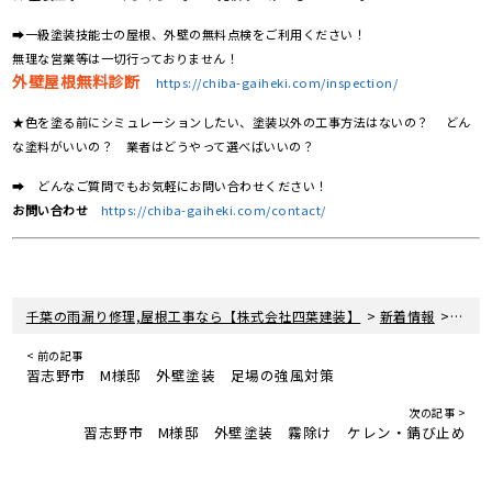
➡一級塗装技能士の屋根、外壁の無料点検をご利用ください！
無理な営業等は一切行っておりません！
外壁屋根無料診断
https://chiba-gaiheki.com/inspection/
★色を塗る前にシミュレーションしたい、塗装以外の工事方法はないの？ どん
な塗料がいいの？ 業者はどうやって選べばいいの？
➡ どんなご質問でもお気軽にお問い合わせください！
お問い合わせ
https://chiba-gaiheki.com/contact/
>
>
千葉の雨漏り修理,屋根工事なら【株式会社四葉建装】
新着情報
屋根
< 前の記事
習志野市 M様邸 外壁塗装 足場の強風対策
次の記事 >
習志野市 M様邸 外壁塗装 霧除け ケレン・錆び止め