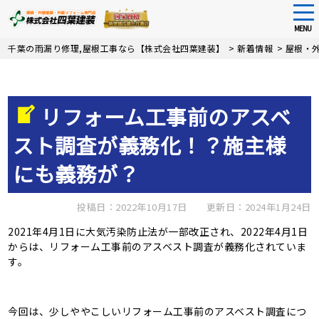
tog
nav
MENU
Skip
千葉の雨漏り修理,屋根工事なら【株式会社四葉建装】
>
新着情報
>
屋根・
to
main
content
リフォーム工事前のアスベ
スト調査が義務化！？施主様
にも義務が？
投稿日：2022年10月17日
更新日：2024年1月24日
2021年4月1日に大気汚染防止法が一部改正され、2022年4月1日
からは、リフォーム工事前のアスベスト調査が義務化されていま
す。
今回は、少しややこしいリフォーム工事前のアスベスト調査につ