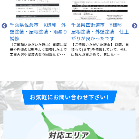
千
(
N様
千葉県佐倉市 K様邸 外
千葉県四街道市 Y様邸
事
塗装
壁塗装・屋根塗装・雨漏り
屋根塗装・外壁塗装 仕上
・
まし
補修
がりが良かったです
丁
（ご依頼いただいた理由）事前に屋
【ご依頼いただいた理由】 以前、見
の
根や外壁の状態をよく調査した上で
積もり(父宅)を依頼していて、他社
 身
工事内容や塗装の塗り回数など･･･
に頼んだ事があり、気にな･･･
はい