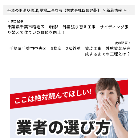
>
>
千葉の雨漏り修理,屋根工事なら【株式会社四葉建装】
新着情報
Yout
< 前の記事
千葉県千葉市稲毛区 I様邸 外壁張り替え工事 サイディング張
り替えで住まいの価値を向上！
次の記事 >
千葉県千葉市中央区 S様邸 2階外壁 塗装工事 外壁塗装が完
成するまでの工程とは？