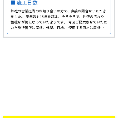
■ 施工日数
弊社の営業担当のお知り合いの方で、直接お問合せいただき
ました。 築年数も15年を越え、そろそろで、外壁の汚れや
色褪せが気になっていたようです。 今回ご提案させていただ
いた施行箇所は屋根、外壁、目地。 使用する商材は屋根に
はRGフッ素、外壁にはGWフッ素4F、こちらは耐候年数も長
く、親水性という雨水が汚れを浮かして洗い流す特性のある
商材になります。 色にもこだわっていきたいと言うこと･･･