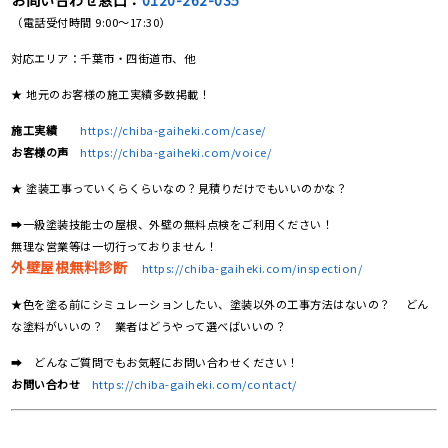
お問い合わせ窓口：
0120-262-035
（電話受付時間 9:00〜17:30）
対応エリア：千葉市・四街道市、他
★ 地元のお客様の施工実績多数掲載！
施工実績
https://chiba-gaiheki.com/case/
お客様の声
https://chiba-gaiheki.com/voice/
★ 塗装工事っていくらくらいなの？見積りだけでもいいのかな？
➡一級塗装技能士の屋根、外壁の無料点検をご利用ください！
無理な営業等は一切行っておりません！
外壁屋根無料診断
https://chiba-gaiheki.com/inspection/
★色を塗る前にシミュレーションしたい、塗装以外の工事方法はないの？ どん
な塗料がいいの？ 業者はどうやって選べばいいの？
➡ どんなご質問でもお気軽にお問い合わせください！
お問い合わせ
https://chiba-gaiheki.com/contact/