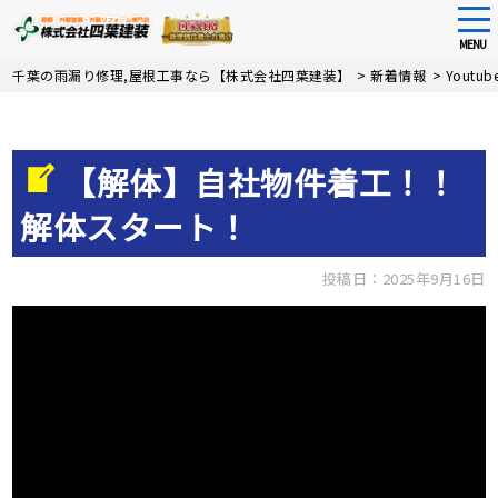
tog
nav
MENU
Skip
千葉の雨漏り修理,屋根工事なら【株式会社四葉建装】
>
新着情報
>
Youtu
to
main
content
【解体】自社物件着工！！
解体スタート！
投稿日：2025年9月16日