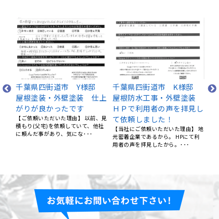
千
根
外
千葉県四街道市 Y様邸
千葉県四街道市 K様邸
・
ダ防
屋根塗装・外壁塗装 仕上
屋根防水工事・外壁塗装
と
がりが良かったです
ＨＰで利用者の声を拝見し
を持
調査
【ご依頼いただいた理由】 以前、見
て依頼しました！
とい
積もり(父宅)を依頼していて、他社
【当社にご依頼いただいた理由】 地
･･
に頼んだ事があり、気にな･･･
元密着企業であるから。 HPにて利
用者の声を拝見したから。･･･