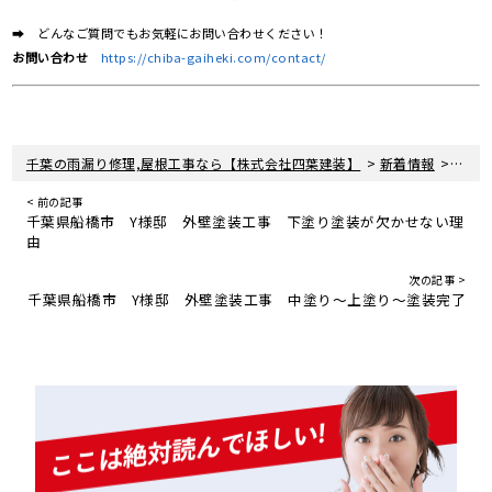
➡ どんなご質問でもお気軽にお問い合わせください！
お問い合わせ
https://chiba-gaiheki.com/contact/
>
>
千葉の雨漏り修理,屋根工事なら【株式会社四葉建装】
新着情報
お知
< 前の記事
千葉県船橋市 Y様邸 外壁塗装工事 下塗り塗装が欠かせない理
由
次の記事 >
千葉県船橋市 Y様邸 外壁塗装工事 中塗り～上塗り～塗装完了