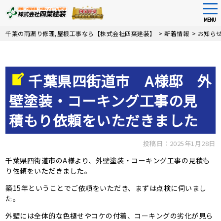
tog
nav
MENU
Skip
千葉の雨漏り修理,屋根工事なら【株式会社四葉建装】
>
新着情報
>
お知ら
to
main
content
千葉県四街道市 A様邸 外
壁塗装・コーキング工事の見
積もり依頼をいただきました
投稿日：2025年1月28日
千葉県四街道市のA様より、外壁塗装・コーキング工事の見積も
り依頼をいただきました。
築15年ということでご依頼をいただき、まずは点検に伺いまし
た。
外壁には全体的な色褪せやコケの付着、コーキングの劣化が見ら