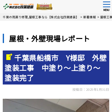
tog
nav
MENU
Skip
千葉の雨漏り修理,屋根工事なら【株式会社四葉建装】
>
新着情報
>
屋根工
to
main
content
屋根・外壁現場レポート
千葉県船橋市 Y様邸 外壁
塗装工事 中塗り～上塗り～
塗装完了
投稿日：2025年1月31日