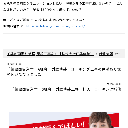
★色を塗る前にシミュレーションしたい、塗装以外の工事方法はないの？ どん
な塗料がいいの？ 業者はどうやって選べばいいの？
➡ どんなご質問でもお気軽にお問い合わせください！
お問い合わせ
https://chiba-gaiheki.com/contact/
>
>
千葉の雨漏り修理,屋根工事なら【株式会社四葉建装】
新着情報
屋根
< 前の記事
千葉県四街道市 A様邸 外壁塗装・コーキング工事の見積もり依
頼をいただきました
次の記事 >
千葉県四街道市 S様邸 外壁塗装工事 軒天 コーキング補修