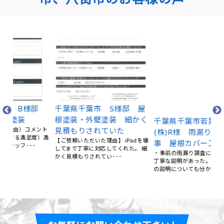
千
屋
邸
千葉県千葉市 S様邸 屋
千葉県千葉市若葉区
・
根塗装・外壁塗装 細かく
(株)R様 雨漏り補修工
説
ント
見積もりされていた
事 屋根カバー工法
から
）満
【ご依頼いただいた理由】 iPadを壊
・事前の雨漏り調査について的確で
してまで丁寧に対応してくれた。 細
丁寧な説明があった。 また対処工事
かく見積もりされてい･･･
の説明についても分かり易か･･･