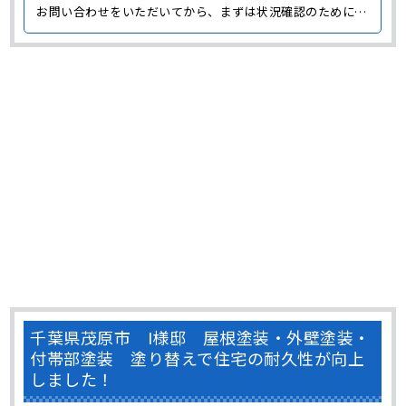
お問い合わせをいただいてから、まずは状況確認のためにT
様邸に伺いました。 外壁には大きな劣化は見られませんで
したが、全体的な色褪せや雨だれが原因となって発生する黒
い汚れが発生していました。 一見きれいに見える外･･･
千葉県茂原市 I様邸 屋根塗装・外壁塗装・
付帯部塗装 塗り替えで住宅の耐久性が向上
しました！