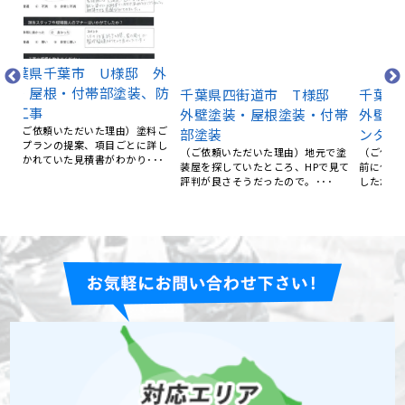
千
根
 外
千葉県四街道市 T様邸
千葉県習志野市 K様邸
明
、防
外壁塗装・屋根塗装・付帯
外壁塗装・屋根塗装・ベラ
【
部塗装
ンダ防水工事
内
料ご
（ご依頼いただいた理由）地元で塗
（ご依頼いただいた理由）10年以上
客
詳し
装屋を探していたところ、HPで見て
前に他社で外壁塗装をしてもらいま
･･
評判が良さそうだったので。･･･
したが、ベランダは別業者で･･･