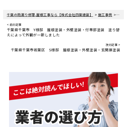
>
>
千葉の雨漏り修理,屋根工事なら【株式会社四葉建装】
施工事例
千葉
< 前の記事
千葉県千葉市 Y様邸 屋根塗装・外壁塗装・付帯部塗装 塗り替
えによって外観が一新しました
次の記事 >
千葉県千葉市若葉区 S様邸 屋根塗装・外壁塗装・玄関扉塗装