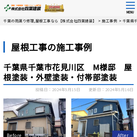
tog
nav
MENU
Skip
千葉の雨漏り修理,屋根工事なら【株式会社四葉建装】
>
施工事例
>
千葉県
to
main
content
屋根工事の施工事例
千葉県千葉市花見川区 M様邸 屋
根塗装・外壁塗装・付帯部塗装
投稿日：2024年5月15日
更新日：2024年5月16日
Before
After