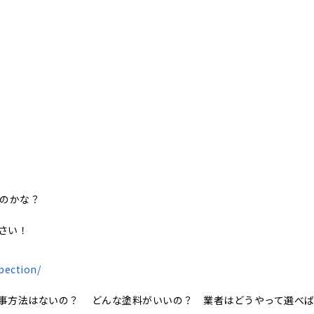
いのかな？
さい！
pection/
事方法はないの？ どんな塗料がいいの？ 業者はどうやって選べ