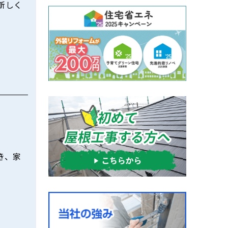
新しく
き、家