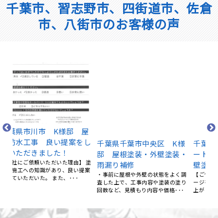
千葉市、習志野市、四街道市、佐倉
市、八街市のお客様の声
千
ン
屋
千葉県千葉市中央区 K様
千葉県佐倉市 Y様 アパ
付
をし
邸 屋根塗装・外壁塗装・
ート2棟分 屋根塗装・外
・
雨漏り補修
壁塗装・鉄骨階段塗装
積
 塗
・事前に屋根や外壁の状態をよく調
【ご依頼いただいた理由】 ホームペ
り
提案
査した上で、工事内容や塗装の塗り
ージを見て、評判が良かった。 【仕
回数など、見積もり内容や価格･･･
上がりに関する満足度】 ･･･