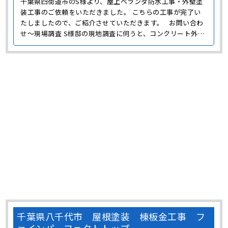
千葉県四街道市のS様より、屋上ベランダ防水工事・外壁塗
装工事のご依頼をいただきました。 こちらの工事が完了い
たしましたので、ご紹介させていただきます。 お問い合わ
せ～現場調査 S様邸の現地調査に伺うと、コンクリート外壁
には色褪せやチョーキング、苔が発生していました。 劣化の
原因は主に紫外線や雨風のダメージによるものです。 塗料に
は顔料が含まれていますが、紫外線によって顔料･･･
千葉県八千代市 屋根塗装 棟板金工事 フ
ァインパーフェクトトップ