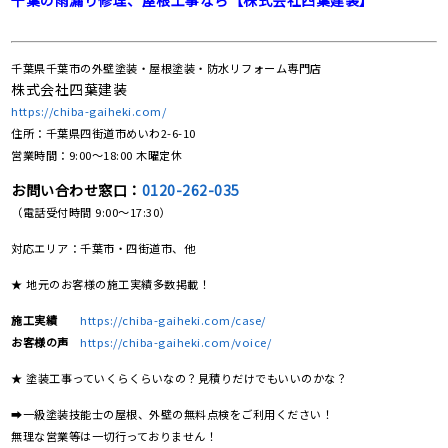
千葉の雨漏り修理、屋根工事なら【株式会社四葉建装】
千葉県千葉市の外壁塗装・屋根塗装・防水リフォーム専門店
株式会社四葉建装
https://chiba-gaiheki.com/
住所：千葉県四街道市めいわ2-6-10
営業時間：9:00〜18:00 木曜定休
お問い合わせ窓口：
0120-262-035
（電話受付時間 9:00〜17:30）
対応エリア：千葉市・四街道市、他
★ 地元のお客様の施工実績多数掲載！
施工実績
https://chiba-gaiheki.com/case/
お客様の声
https://chiba-gaiheki.com/voice/
★ 塗装工事っていくらくらいなの？見積りだけでもいいのかな？
➡一級塗装技能士の屋根、外壁の無料点検をご利用ください！
無理な営業等は一切行っておりません！