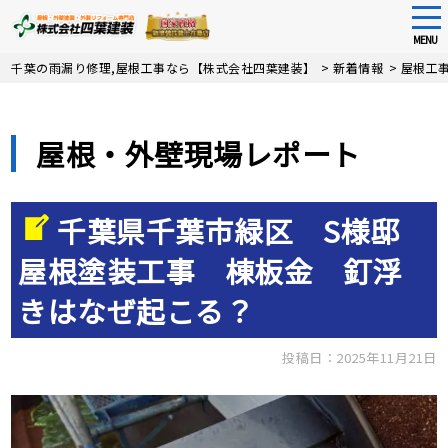
tog
nav
MENU
Skip
千葉の雨漏り修理,屋根工事なら【株式会社四葉建装】
>
新着情報
>
屋根工
to
main
content
屋根・外壁現場レポート
千葉県千葉市緑区 S様邸
屋根塗装工事 棟板金 釘浮
きはなぜ起こる？
投稿日：2025年11月21日