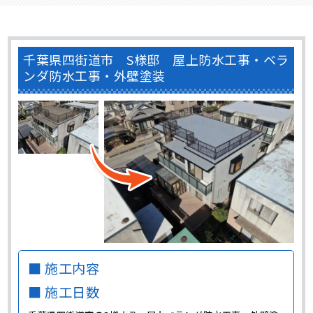
千葉県四街道市 S様邸 屋上防水工事・ベラ
ンダ防水工事・外壁塗装
■ 施工内容
■ 施工日数