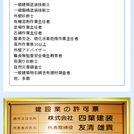
一級建築塗装技能士
一級鋼橋塗装技能士
外壁診断士
有機溶剤作業主任者
足場作業主任者
石綿作業主任者
酸素欠乏、硫化水素危険作業主任者
高所作業車10以上
外壁アドバイザー
職長等監督安全衛生教育者
雨漏り診断士
自然災害調査士
一般建築物石綿含有建材調査者
他、多数