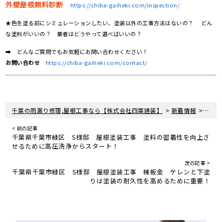
外壁屋根無料診断
https://chiba-gaiheki.com/inspection/
★色を塗る前にシミュレーションしたい、塗装以外の工事方法はないの？ どん
な塗料がいいの？ 業者はどうやって選べばいいの？
➡ どんなご質問でもお気軽にお問い合わせください！
お問い合わせ
https://chiba-gaiheki.com/contact/
>
>
千葉の雨漏り修理,屋根工事なら【株式会社四葉建装】
新着情報
屋根
< 前の記事
千葉県千葉市緑区 S様邸 屋根塗装工事 塗料の密着性を向上さ
せるために高圧洗浄からスタート！
次の記事 >
千葉県千葉市緑区 S様邸 屋根塗装工事 棟板金 ケレンと下塗
りは塗装の耐久性を高めるために重要！