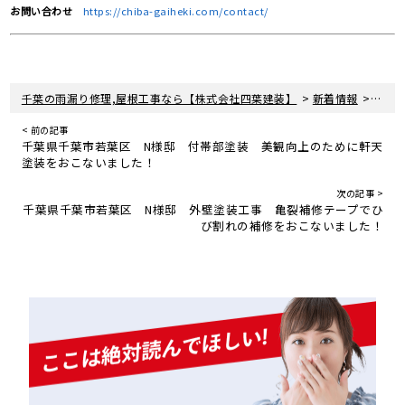
お問い合わせ
https://chiba-gaiheki.com/contact/
>
>
千葉の雨漏り修理,屋根工事なら【株式会社四葉建装】
新着情報
屋根
< 前の記事
千葉県千葉市若葉区 N様邸 付帯部塗装 美観向上のために軒天
塗装をおこないました！
次の記事 >
千葉県千葉市若葉区 N様邸 外壁塗装工事 亀裂補修テープでひ
び割れの補修をおこないました！