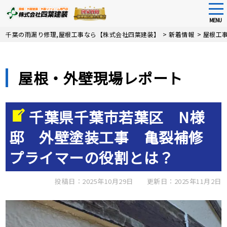
tog
nav
MENU
Skip
千葉の雨漏り修理,屋根工事なら【株式会社四葉建装】
>
新着情報
>
屋根工
to
main
content
屋根・外壁現場レポート
千葉県千葉市若葉区 N様
邸 外壁塗装工事 亀裂補修
プライマーの役割とは？
投稿日：2025年10月29日
更新日：2025年11月2日