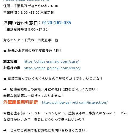
住所：千葉県四街道市めいわ2-6-10
営業時間：9:00〜18:00 木曜定休
お問い合わせ窓口：
0120-262-035
（電話受付時間 9:00〜17:30）
対応エリア：千葉市・四街道市、他
★ 地元のお客様の施工実績多数掲載！
施工実績
https://chiba-gaiheki.com/case/
お客様の声
https://chiba-gaiheki.com/voice/
★ 塗装工事っていくらくらいなの？見積りだけでもいいのかな？
➡一級塗装技能士の屋根、外壁の無料点検をご利用ください！
無理な営業等は一切行っておりません！
外壁屋根無料診断
https://chiba-gaiheki.com/inspection/
★色を塗る前にシミュレーションしたい、塗装以外の工事方法はないの？ どん
な塗料がいいの？ 業者はどうやって選べばいいの？
➡ どんなご質問でもお気軽にお問い合わせください！