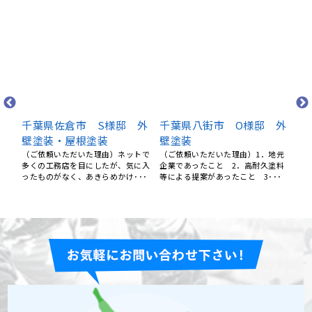
千葉県佐倉市 S様邸 外
千葉県八街市 O様邸 外
千
壁塗装・屋根塗装
壁塗装
屋
外壁
（ご依頼いただいた理由）ネットで
（ご依頼いただいた理由）1．地元
で
多くの工務店を目にしたが、気に入
企業であったこと 2．高耐久塗料
【
はイ
ったものがなく、あきらめかけ･･･
等による提案があったこと 3･･･
っ
た。
ます
･･