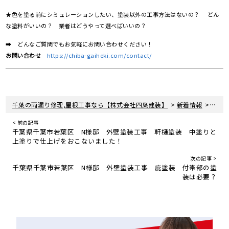
★色を塗る前にシミュレーションしたい、塗装以外の工事方法はないの？ どん
な塗料がいいの？ 業者はどうやって選べばいいの？
➡ どんなご質問でもお気軽にお問い合わせください！
お問い合わせ
https://chiba-gaiheki.com/contact/
>
>
千葉の雨漏り修理,屋根工事なら【株式会社四葉建装】
新着情報
屋根
< 前の記事
千葉県千葉市若葉区 N様邸 外壁塗装工事 軒樋塗装 中塗りと
上塗りで仕上げをおこないました！
次の記事 >
千葉県千葉市若葉区 N様邸 外壁塗装工事 庇塗装 付帯部の塗
装は必要？