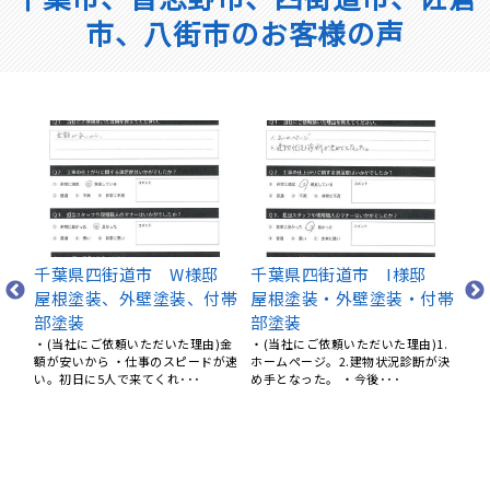
市、八街市のお客様の声
千
屋
邸
千葉県習志野市の外壁塗装
千葉県習志野市 Y様邸
装
付帯
後のお客様の声（Google
外壁・屋根・付帯部塗装
合
口コミより）
（ご依頼いただいた理由）ネットで
赤本を取り寄せ、優良工事店様より
き
1.
とても誠実で人当たりも良く、頼も
ご紹介いただきました。事前に･･･
が決
しい、素晴らしい屋根＆塗装屋さん
【
でした。 星5じゃ足りません･･･
積
と