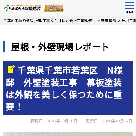
tog
nav
MENU
Skip
千葉の雨漏り修理,屋根工事なら【株式会社四葉建装】
>
新着情報
>
屋根工
to
main
content
屋根・外壁現場レポート
千葉県千葉市若葉区 N様
邸 外壁塗装工事 幕板塗装
は外観を美しく保つために重
要！
投稿日：2025年10月16日
更新日：2025年10月17日