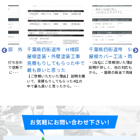
 外
千葉県四街道市 H様邸
千葉県四街道市 S様邸
屋根塗装・外壁塗装工事
屋根カバー工法・雨樋交換
千
合わ
見積もりしてもらった中で
・(当社にご依頼頂いた理由)事前の
外
頼で
説明が詳しく、他の対応も良かった
最も良いと思った
部
･
から。 ・屋根の板金で雨樋･･･
【ご依頼いただいた理由】 説明を聞
（
いて、見積もりしてもらった4社の
明
中で最も良いと思ったから。･･･
かっ