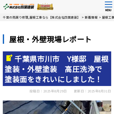
tog
nav
MENU
Skip
千葉の雨漏り修理,屋根工事なら【株式会社四葉建装】
>
新着情報
>
屋根工
to
main
content
屋根・外壁現場レポート
千葉県市川市 Y様邸 屋根
塗装・外壁塗装 高圧洗浄で
塗装面をきれいにしました！
投稿日：2025年8月29日
更新日：2025年8月31日