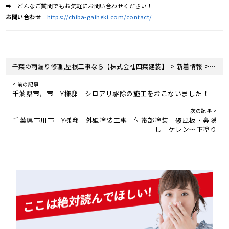
➡ どんなご質問でもお気軽にお問い合わせください！
お問い合わせ
https://chiba-gaiheki.com/contact/
>
>
千葉の雨漏り修理,屋根工事なら【株式会社四葉建装】
新着情報
屋根
< 前の記事
千葉県市川市 Y様邸 シロアリ駆除の施工をおこないました！
次の記事 >
千葉県市川市 Y様邸 外壁塗装工事 付帯部塗装 破風板・鼻隠
し ケレン～下塗り