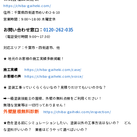
https://chiba-gaiheki.com/
住所：千葉県四街道市めいわ2-6-10
営業時間：9:00〜18:00 木曜定休
お問い合わせ窓口：
0120-262-035
（電話受付時間 9:00〜17:30）
対応エリア：千葉市・四街道市、他
★ 地元のお客様の施工実績多数掲載！
施工実績
https://chiba-gaiheki.com/case/
お客様の声
https://chiba-gaiheki.com/voice/
★ 塗装工事っていくらくらいなの？見積りだけでもいいのかな？
➡一級塗装技能士の屋根、外壁の無料点検をご利用ください！
無理な営業等は一切行っておりません！
外壁屋根無料診断
https://chiba-gaiheki.com/inspection/
★色を塗る前にシミュレーションしたい、塗装以外の工事方法はないの？ どん
な塗料がいいの？ 業者はどうやって選べばいいの？