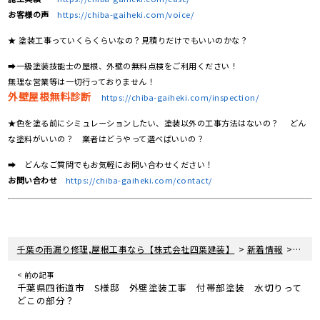
お客様の声
https://chiba-gaiheki.com/voice/
★ 塗装工事っていくらくらいなの？見積りだけでもいいのかな？
➡一級塗装技能士の屋根、外壁の無料点検をご利用ください！
無理な営業等は一切行っておりません！
外壁屋根無料診断
https://chiba-gaiheki.com/inspection/
★色を塗る前にシミュレーションしたい、塗装以外の工事方法はないの？ どん
な塗料がいいの？ 業者はどうやって選べばいいの？
➡ どんなご質問でもお気軽にお問い合わせください！
お問い合わせ
https://chiba-gaiheki.com/contact/
>
>
千葉の雨漏り修理,屋根工事なら【株式会社四葉建装】
新着情報
屋根
< 前の記事
千葉県四街道市 S様邸 外壁塗装工事 付帯部塗装 水切りって
どこの部分？