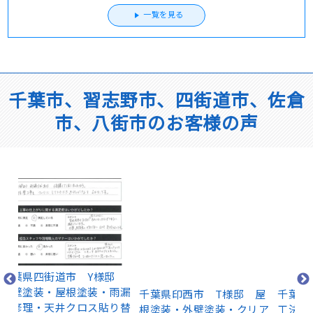
一覧を見る
千葉市、習志野市、四街道市、佐倉
市、八街市のお客様の声
千
屋
邸
千葉県印西市 T様邸 屋
千葉県千葉市 屋根カバー
・
雨漏
根塗装・外壁塗装・クリア
工法・防水工事 O様邸