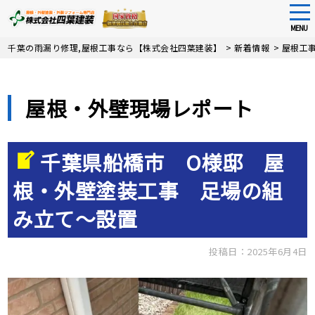
tog
nav
MENU
Skip
千葉の雨漏り修理,屋根工事なら【株式会社四葉建装】
>
新着情報
>
屋根工
to
main
content
屋根・外壁現場レポート
千葉県船橋市 O様邸 屋
根・外壁塗装工事 足場の組
み立て～設置
投稿日：2025年6月4日