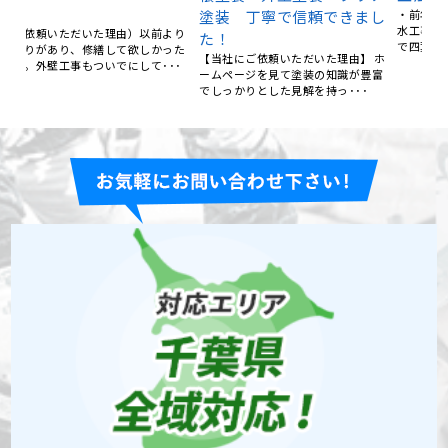
ッ
り替
塗装 丁寧で信頼できまし
・前年の台風被害で、屋根工事、防
仕
水工事を考えていたところ、ネット
た！
で四葉建装が目に留まりました･･･
より
【当社にご依頼いただいた理由】 ホ
った
ームページを見て塗装の知識が豊富
･･
でしっかりとした見解を持っ･･･