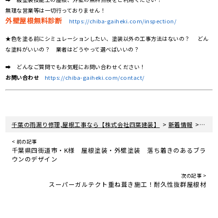
無理な営業等は一切行っておりません！
外壁屋根無料診断
https://chiba-gaiheki.com/inspection/
★色を塗る前にシミュレーションしたい、塗装以外の工事方法はないの？ どん
な塗料がいいの？ 業者はどうやって選べばいいの？
➡ どんなご質問でもお気軽にお問い合わせください！
お問い合わせ
https://chiba-gaiheki.com/contact/
>
>
千葉の雨漏り修理,屋根工事なら【株式会社四葉建装】
新着情報
屋根
< 前の記事
千葉県四街道市・K様 屋根塗装・外壁塗装 落ち着きのあるブラ
ウンのデザイン
次の記事 >
スーパーガルテクト重ね葺き施工！耐久性抜群屋根材