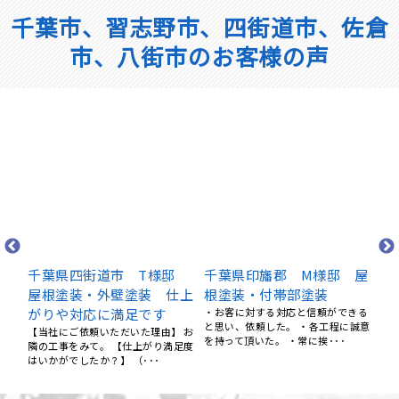
千葉市、習志野市、四街道市、佐倉
市、八街市のお客様の声
道市 T様邸
千葉県印旛郡 M様邸 屋
千葉県習志野市 
外壁塗装 仕上
根塗装・付帯部塗装
外壁塗装・屋根塗
に満足です
・お客に対する対応と信頼ができる
（ご依頼いただいた理由
と思い、依頼した。 ・各工程に誠意
なし （仕上がりに関する
いただいた理由】 お
を持って頂いた。 ・常に挨･･･
変満足 （担当スタッフや現
。 【仕上がり満足度
？】 （･･･