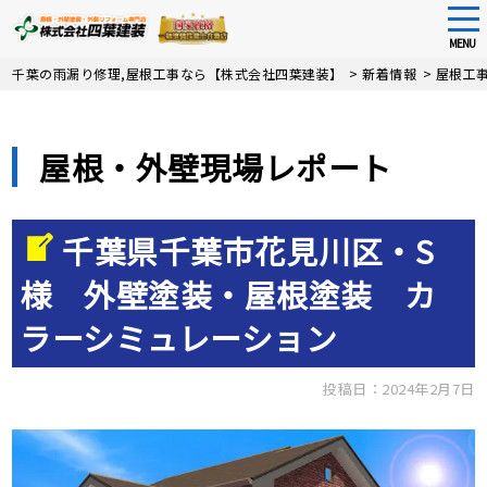
tog
nav
MENU
Skip
千葉の雨漏り修理,屋根工事なら【株式会社四葉建装】
>
新着情報
>
屋根工
to
main
content
屋根・外壁現場レポート
千葉県千葉市花見川区・S
様 外壁塗装・屋根塗装 カ
ラーシミュレーション
投稿日：2024年2月7日