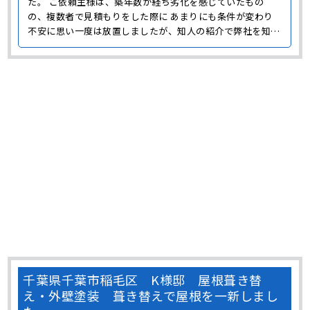
た。 ご依頼主様は、築年数が経ち劣化を感じていたもの
の、複数者で見積もりをした際に あまりにも条件が変わり
不安に思い一度は放置しましたが、知人の紹介で弊社を知
り、 わかりやすいプランや提案に好感を持っていただきご依
頼いただきました。 点検に伺い、外壁や屋根の様子を確認
していくと、 どちらも表面に汚れが溜まり、長年の雨風
な･･･
千葉県千葉市稲毛区 K様邸 屋根葺き替
え・外壁塗装 葺き替えで屋根を一新しまし