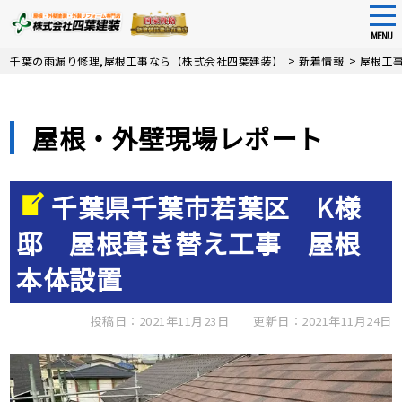
tog
nav
MENU
Skip
千葉の雨漏り修理,屋根工事なら【株式会社四葉建装】
>
新着情報
>
屋根工
to
main
content
屋根・外壁現場レポート
千葉県千葉市若葉区 K様
邸 屋根葺き替え工事 屋根
本体設置
投稿日：2021年11月23日
更新日：2021年11月24日