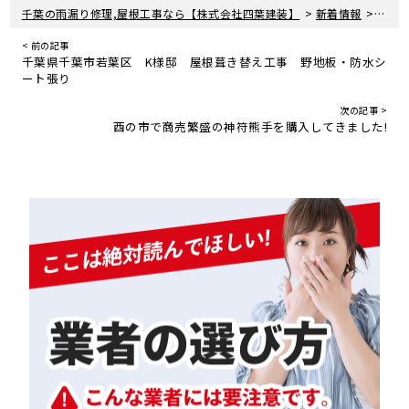
>
>
千葉の雨漏り修理,屋根工事なら【株式会社四葉建装】
新着情報
屋根
< 前の記事
千葉県千葉市若葉区 K様邸 屋根葺き替え工事 野地板・防水シ
ート張り
次の記事 >
酉の市で商売繁盛の神符熊手を購入してきました!