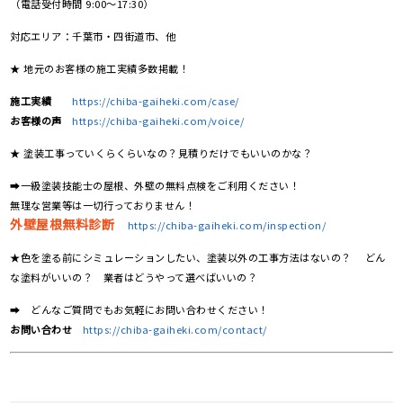
（電話受付時間 9:00〜17:30）
対応エリア：千葉市・四街道市、他
★ 地元のお客様の施工実績多数掲載！
施工実績
https://chiba-gaiheki.com/case/
お客様の声
https://chiba-gaiheki.com/voice/
★ 塗装工事っていくらくらいなの？見積りだけでもいいのかな？
➡一級塗装技能士の屋根、外壁の無料点検をご利用ください！
無理な営業等は一切行っておりません！
外壁屋根無料診断
https://chiba-gaiheki.com/inspection/
★色を塗る前にシミュレーションしたい、塗装以外の工事方法はないの？ どん
な塗料がいいの？ 業者はどうやって選べばいいの？
➡ どんなご質問でもお気軽にお問い合わせください！
お問い合わせ
https://chiba-gaiheki.com/contact/