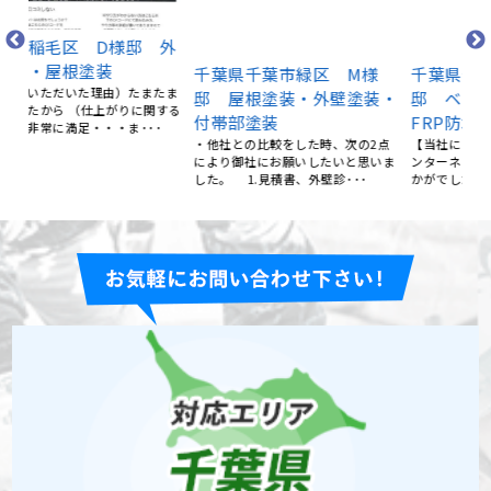
千
邸
 外
千葉県千葉市緑区 M様
千葉県千葉市緑区 M様
ー
邸 屋根塗装・外壁塗装・
邸 ベランダ防水工事
・
たま
付帯部塗装
FRP防水
回
する
・他社との比較をした時、次の2点
【当社にご依頼いただいた理由】 イ
いた
･
により御社にお願いしたいと思いま
ンターネット 【仕上がり満足度はい
した。 1.見積書、外壁診･･･
かがでしたか？】 （満足･･･