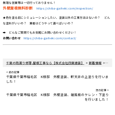
無理な営業等は一切行っておりません！
外壁屋根無料診断
https://chiba-gaiheki.com/inspection/
★色を塗る前にシミュレーションしたい、塗装以外の工事方法はないの？ どん
な塗料がいいの？ 業者はどうやって選べばいいの？
➡ どんなご質問でもお気軽にお問い合わせください！
お問い合わせ
https://chiba-gaiheki.com/contact/
>
>
千葉の雨漏り修理,屋根工事なら【株式会社四葉建装】
新着情報
屋根
< 前の記事
千葉県千葉市稲毛区 K様邸 外壁塗装、軒天井の上塗りを行いま
した！
次の記事 >
千葉県千葉市稲毛区 K様邸 外壁塗装、破風板のケレン・下塗り
を行いました！