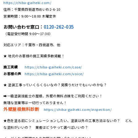
https://chiba-gaiheki.com/
住所：千葉県四街道市めいわ2-6-10
営業時間：9:00〜18:00 木曜定休
お問い合わせ窓口：
0120-262-035
（電話受付時間 9:00〜17:30）
対応エリア：千葉市・四街道市、他
★ 地元のお客様の施工実績多数掲載！
施工実績
https://chiba-gaiheki.com/case/
お客様の声
https://chiba-gaiheki.com/voice/
★ 塗装工事っていくらくらいなの？見積りだけでもいいのかな？
➡一級塗装技能士の屋根、外壁の無料点検をご利用ください！
無理な営業等は一切行っておりません！
外壁屋根無料診断
https://chiba-gaiheki.com/inspection/
★色を塗る前にシミュレーションしたい、塗装以外の工事方法はないの？ どん
な塗料がいいの？ 業者はどうやって選べばいいの？