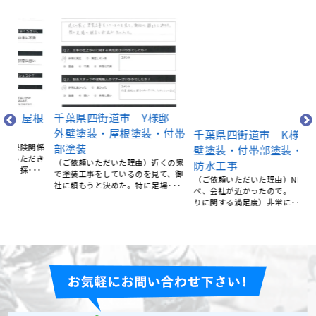
千
壁
屋根
千葉県四街道市 Y様邸
千葉県四街道市 K様 外
ダ
外壁塗装・屋根塗装・付帯
壁塗装・付帯部塗装・屋上
（
関係
部塗装
防水工事
情
だき
（ご依頼いただいた理由）近くの家
（ご依頼いただいた理由）NETで調
り
･･
で塗装工事をしているのを見て、御
べ、会社が近かったので。 （仕上が
社に頼もうと決めた。特に足場･･･
りに関する満足度）非常に･･･