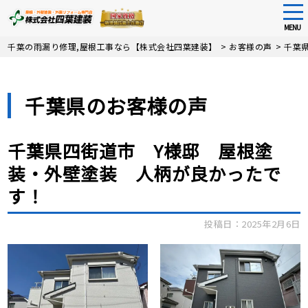
tog
nav
MENU
Skip
千葉の雨漏り修理,屋根工事なら【株式会社四葉建装】
>
お客様の声
>
千葉
to
main
content
千葉県のお客様の声
千葉県四街道市 Y様邸 屋根塗
装・外壁塗装 人柄が良かったで
す！
投稿日：2025年2月6日