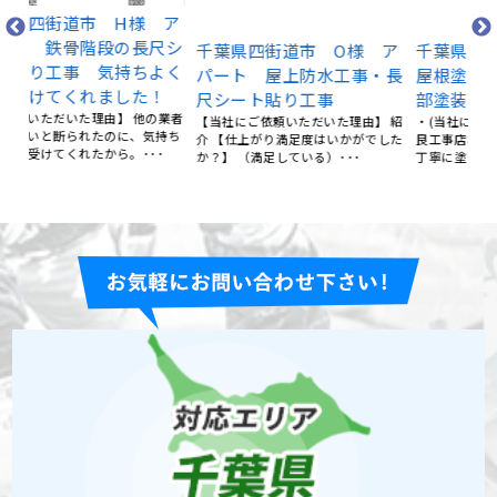
千
根
 ア
千葉県四街道市 O様 ア
千葉県四街道市 K様邸
詳
尺シ
パート 屋上防水工事・長
屋根塗装・外壁塗装・付帯
た
よく
尺シート貼り工事
部塗装
【
！
【当社にご依頼いただいた理由】 紹
・(当社にご依頼いただいた理由)優
実
介 【仕上がり満足度はいかがでした
良工事店ネットワークからの紹介 ・
業者
説明
か？】 （満足している）･･･
丁寧に塗って頂き、綺麗に･･･
持ち
･