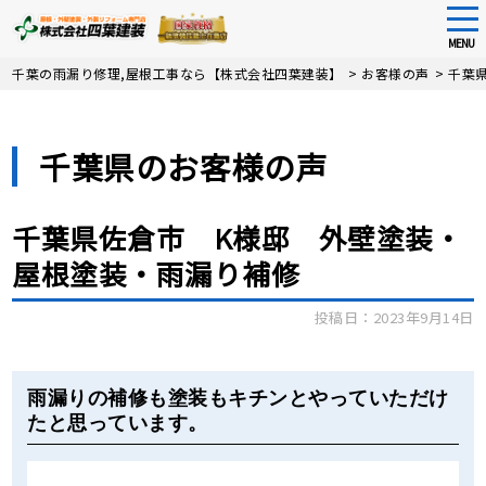
tog
nav
MENU
Skip
千葉の雨漏り修理,屋根工事なら【株式会社四葉建装】
>
お客様の声
>
千葉
to
main
content
千葉県のお客様の声
千葉県佐倉市 K様邸 外壁塗装・
屋根塗装・雨漏り補修
投稿日：2023年9月14日
Before
After
雨漏りの補修も塗装もキチンとやっていただけ
たと思っています。