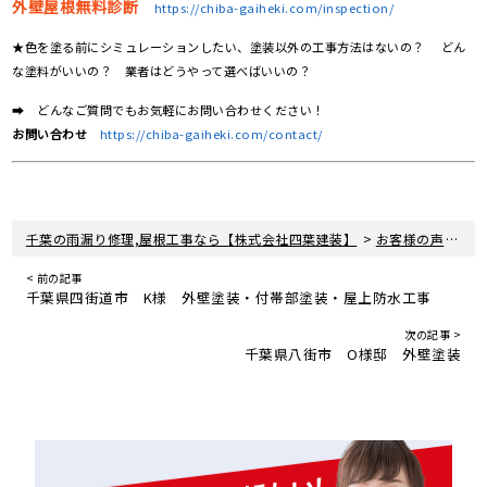
外壁屋根無料診断
https://chiba-gaiheki.com/inspection/
★色を塗る前にシミュレーションしたい、塗装以外の工事方法はないの？ どん
な塗料がいいの？ 業者はどうやって選べばいいの？
➡ どんなご質問でもお気軽にお問い合わせください！
お問い合わせ
https://chiba-gaiheki.com/contact/
>
>
千葉の雨漏り修理,屋根工事なら【株式会社四葉建装】
お客様の声
千
< 前の記事
千葉県四街道市 K様 外壁塗装・付帯部塗装・屋上防水工事
次の記事 >
千葉県八街市 O様邸 外壁塗装