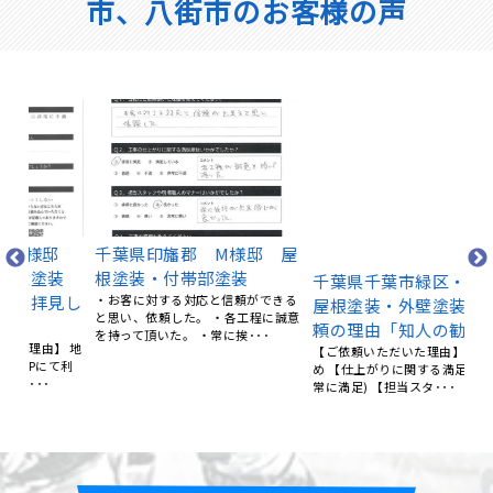
市、八街市のお客様の声
千
外
邸
千葉県印旛郡 M様邸 屋
千葉県千葉市緑区・S様
（
塗装
根塗装・付帯部塗装
屋根塗装・外壁塗装 ご依
る
見し
・お客に対する対応と信頼ができる
頼の理由「知人の勧め」
（
と思い、依頼した。 ・各工程に誠意
【ご依頼いただいた理由】 知人の勧
を持って頂いた。 ・常に挨･･･
め 【仕上がりに関する満足度】 (非
 地
常に満足) 【担当スタ･･･
て利