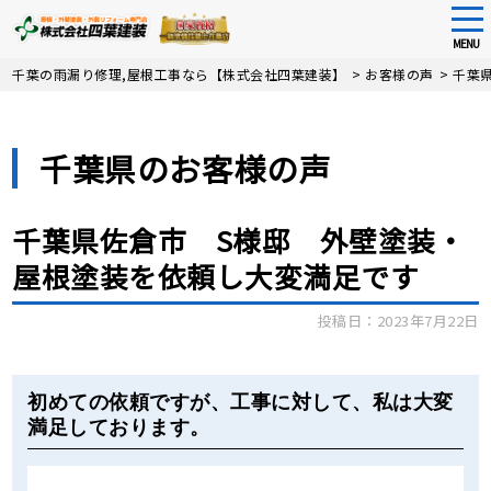
tog
nav
MENU
Skip
千葉の雨漏り修理,屋根工事なら【株式会社四葉建装】
>
お客様の声
>
千葉
to
main
content
千葉県のお客様の声
千葉県佐倉市 S様邸 外壁塗装・
屋根塗装を依頼し大変満足です
投稿日：2023年7月22日
Before
After
初めての依頼ですが、工事に対して、私は大変
満足しております。