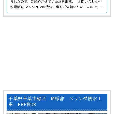
ましたので、ご紹介させていただきます。 お問い合わせ～
現場調査 マンションの塗装工事をご依頼いただいたので、ま
ずは現場に伺い屋根や外壁の点検をおこないました。 屋根
にはサビや汚れの発生が見られ、防水機能が低下している様
子が確認できました。 外壁は全体的な色褪せや汚れ･･･
千葉県千葉市緑区 M様邸 ベランダ防水工
事 FRP防水